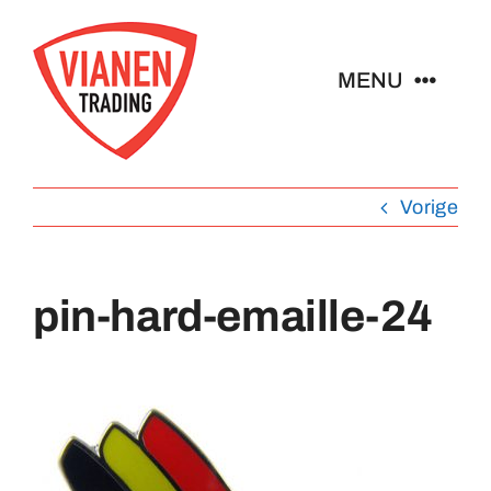
Ga
naar
MENU
inhoud
Home
Vorige
Buttons
pin-hard-emaille-24
Pins
Abzeichen
Schlüsselanhänger