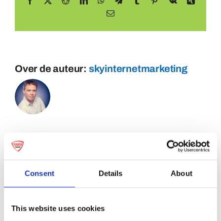
Facebook
X
Reddit
LinkedIn
WhatsApp
Telegram
Tumblr
Pinterest
Vk
Xing
E-
mail
Over de auteur:
skyinternetmarketing
Consent
Details
About
This website uses cookies