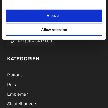
Botnische Golf 9a, 3446 CN Woerden,
Niederlande
Allow all
info@vianenonline.nl
Allow selection
+31 (0)34 8407 089
KATEGORIEN
Buttons
Pins
Emblemen
Sleutelhangers