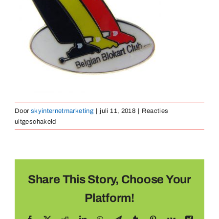
Medaillen
Magnete
Kontakt
Door
skyinternetmarketing
|
juli 11, 2018
|
Reacties
voor
uitgeschakeld
pin-
hard-
emaille-
24
Share This Story, Choose Your
Platform!