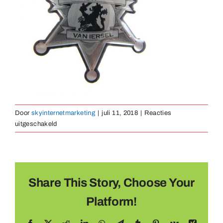
Medaillen
Magnete
Kontakt
Door
skyinternetmarketing
|
juli 11, 2018
|
Reacties
voor
uitgeschakeld
pin-
bedrukt-
03
Share This Story, Choose Your
Platform!