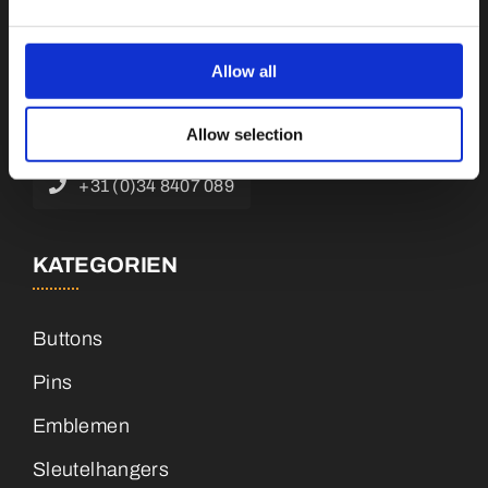
Botnische Golf 9a, 3446 CN Woerden,
Niederlande
Allow all
info@vianenonline.nl
Allow selection
+31 (0)34 8407 089
KATEGORIEN
Buttons
Pins
Emblemen
Sleutelhangers