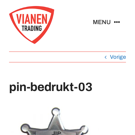
Ga
naar
MENU
inhoud
Home
Vorige
Buttons
pin-bedrukt-03
Pins
Abzeichen
Schlüsselanhänger