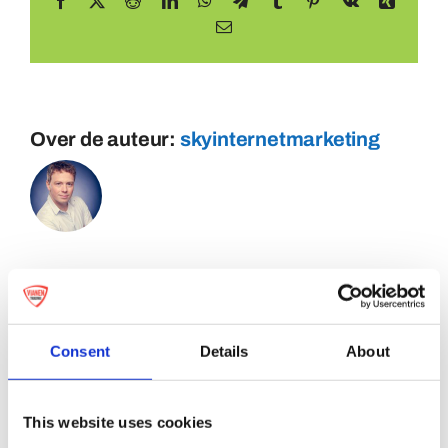
Facebook
X
Reddit
LinkedIn
WhatsApp
Telegram
Tumblr
Pinterest
Vk
Xing
E-
mail
Over de auteur:
skyinternetmarketing
Consent
Details
About
This website uses cookies