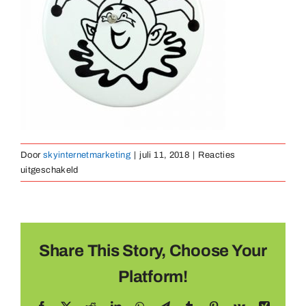
Medaillen
Magnete
Kontakt
Door
skyinternetmarketing
|
juli 11, 2018
|
Reacties
voor
uitgeschakeld
LED-
button-
04
Share This Story, Choose Your
Platform!