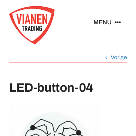
Ga
naar
MENU
inhoud
Home
Vorige
Buttons
LED-button-04
Pins
Abzeichen
Schlüsselanhänger