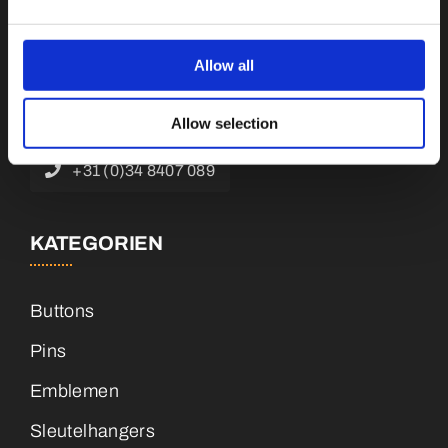
Botnische Golf 9a, 3446 CN Woerden,
Niederlande
Allow all
info@vianenonline.nl
Allow selection
+31 (0)34 8407 089
KATEGORIEN
Buttons
Pins
Emblemen
Sleutelhangers