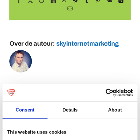
Facebook
X
Reddit
LinkedIn
WhatsApp
Telegram
Tumblr
Pinterest
Vk
Xing
E-
mail
Over de auteur:
skyinternetmarketing
Consent
Details
About
This website uses cookies