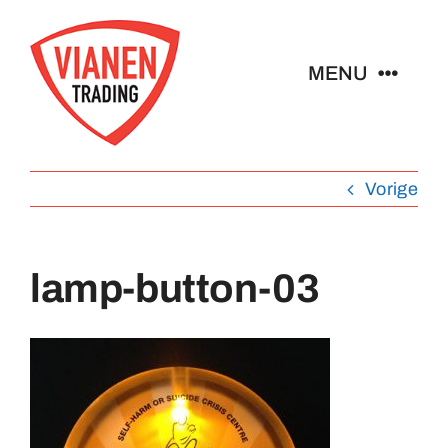
Ga
naar
MENU
inhoud
Home
Vorige
Buttons
lamp-button-03
Pins
Abzeichen
Schlüsselanhänger