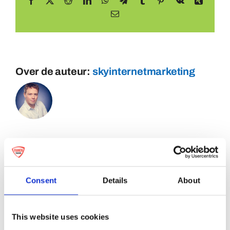
Facebook
X
Reddit
LinkedIn
WhatsApp
Telegram
Tumblr
Pinterest
Vk
Xing
E-
mail
Over de auteur:
skyinternetmarketing
Consent
Details
About
This website uses cookies