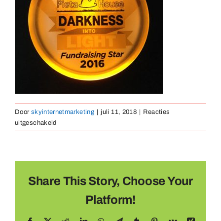
Medaillen
Magnete
Kontakt
Door
skyinternetmarketing
|
juli 11, 2018
|
Reacties
voor
uitgeschakeld
lamp-
button-
03
Share This Story, Choose Your
Platform!