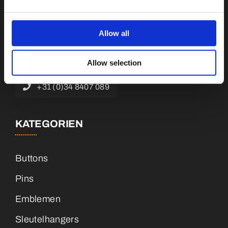
Botnische Golf 9a, 3446 CN Woerden,
Niederlande
Allow all
info@vianenonline.nl
Allow selection
+31 (0)34 8407 089
KATEGORIEN
Buttons
Pins
Emblemen
Sleutelhangers