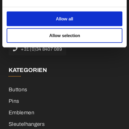
Botnische Golf 9a, 3446 CN Woerden,
Niederlande
Allow all
info@vianenonline.nl
Allow selection
+31 (0)34 8407 089
KATEGORIEN
Buttons
Pins
Emblemen
Sleutelhangers