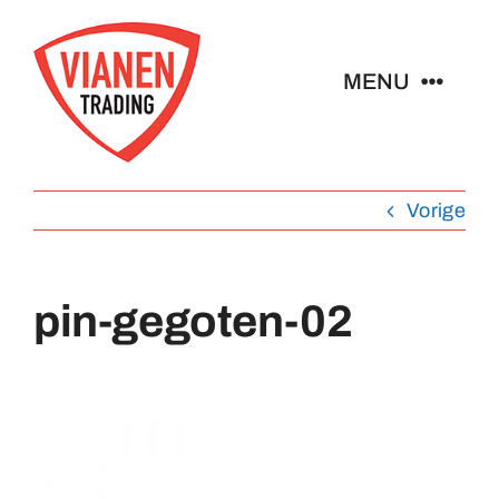
Ga
naar
MENU
inhoud
Home
Vorige
Buttons
pin-gegoten-02
Pins
Abzeichen
Schlüsselanhänger