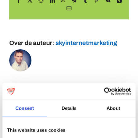
Facebook
X
Reddit
LinkedIn
WhatsApp
Telegram
Tumblr
Pinterest
Vk
Xing
E-
mail
Over de auteur:
skyinternetmarketing
Consent
Details
About
This website uses cookies