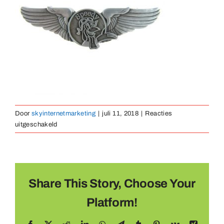
Medaillen
Magnete
Kontakt
Door
skyinternetmarketing
|
juli 11, 2018
|
Reacties
voor
uitgeschakeld
pin-
gegoten-
02
Share This Story, Choose Your
Platform!