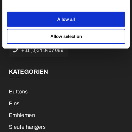
Botnische Golf 9a, 3446 CN Woerden,
Niederlande
Allow all
info@vianenonline.nl
Allow selection
+31 (0)34 8407 089
KATEGORIEN
Buttons
Pins
Emblemen
Sleutelhangers