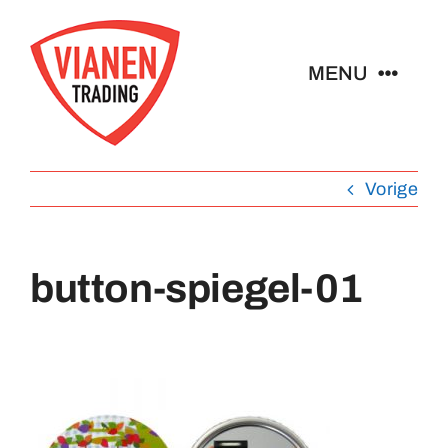
Ga
naar
MENU
inhoud
Home
Vorige
Buttons
button-spiegel-01
Pins
Abzeichen
Schlüsselanhänger