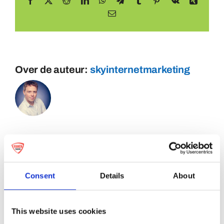
Facebook
X
Reddit
LinkedIn
WhatsApp
Telegram
Tumblr
Pinterest
Vk
Xing
E-
mail
Over de auteur:
skyinternetmarketing
Consent
Details
About
This website uses cookies