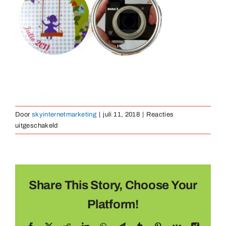
Medaillen
Magnete
Kontakt
Door
skyinternetmarketing
|
juli 11, 2018
|
Reacties
voor
uitgeschakeld
button-
spiegel-
01
Share This Story, Choose Your
Platform!