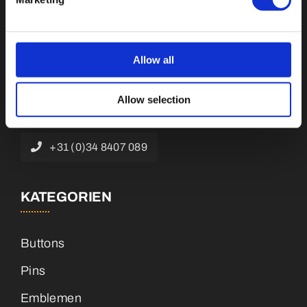
Botnische Golf 9a, 3446 CN Woerden,
Allow all
Niederlande
Allow selection
info@vianenonline.nl
+31 (0)34 8407 089
KATEGORIEN
Buttons
Pins
Emblemen