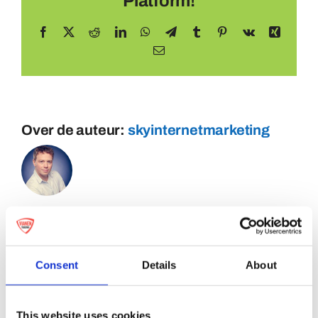
Platform!
Facebook
X
Reddit
LinkedIn
WhatsApp
Telegram
Tumblr
Pinterest
Vk
Xing
E-
mail
Over de auteur:
skyinternetmarketing
Consent
Details
About
This website uses cookies