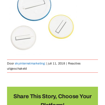
Medaillen
Magnete
Kontakt
Door
skyinternetmarketing
|
juli 11, 2018
|
Reacties
voor
uitgeschakeld
button-
kindvriendelijk-
01
Share This Story, Choose Your