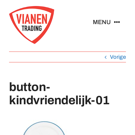
Ga
naar
MENU
inhoud
Home
Vorige
Buttons
button-
Pins
kindvriendelijk-01
Abzeichen
Schlüsselanhänger