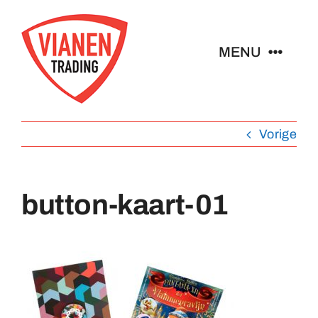
Ga
naar
MENU
inhoud
Home
Vorige
Buttons
button-kaart-01
Pins
Abzeichen
Schlüsselanhänger