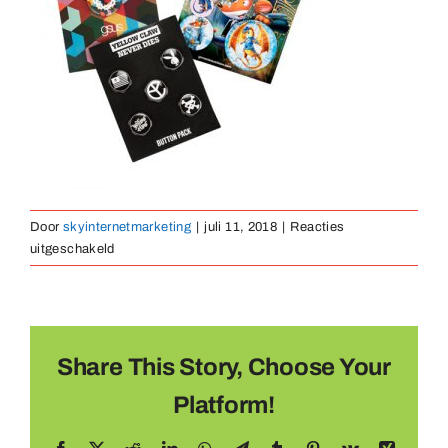
Medaillen
Magnete
Kontakt
Door
skyinternetmarketing
|
juli 11, 2018
|
Reacties
voor
uitgeschakeld
button-
kaart-
01
Share This Story, Choose Your
Platform!