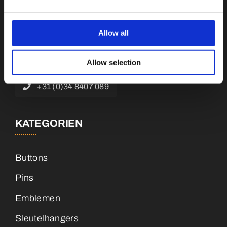
Botnische Golf 9a, 3446 CN Woerden,
Niederlande
Allow all
info@vianenonline.nl
Allow selection
+31 (0)34 8407 089
KATEGORIEN
Buttons
Pins
Emblemen
Sleutelhangers