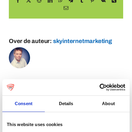
Facebook
X
Reddit
LinkedIn
WhatsApp
Telegram
Tumblr
Pinterest
Vk
Xing
E-
mail
Over de auteur:
skyinternetmarketing
Consent
Details
About
This website uses cookies