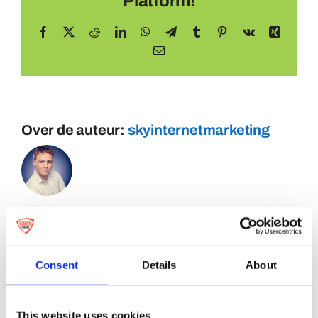
Platform!
Facebook
X
Reddit
LinkedIn
WhatsApp
Telegram
Tumblr
Pinterest
Vk
Xing
E-
mail
Over de auteur:
skyinternetmarketing
Consent
Details
About
This website uses cookies