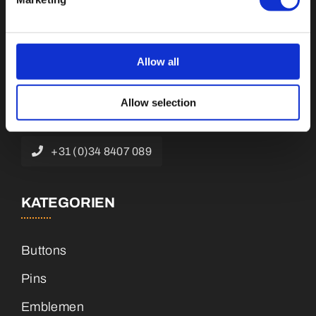
Botnische Golf 9a, 3446 CN Woerden,
Allow all
Niederlande
Allow selection
info@vianenonline.nl
+31 (0)34 8407 089
KATEGORIEN
Buttons
Pins
Emblemen