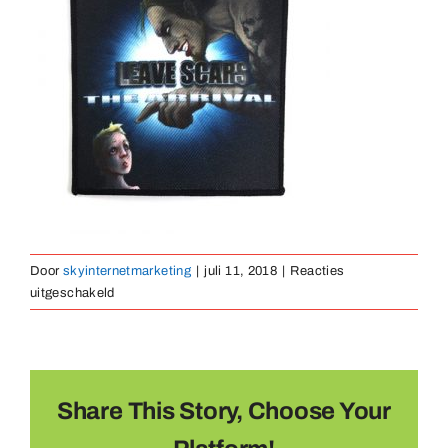
Medaillen
Magnete
Kontakt
Door
skyinternetmarketing
|
juli 11, 2018
|
Reacties
voor
uitgeschakeld
bedrukt-
embleem-
03
Share This Story, Choose Your