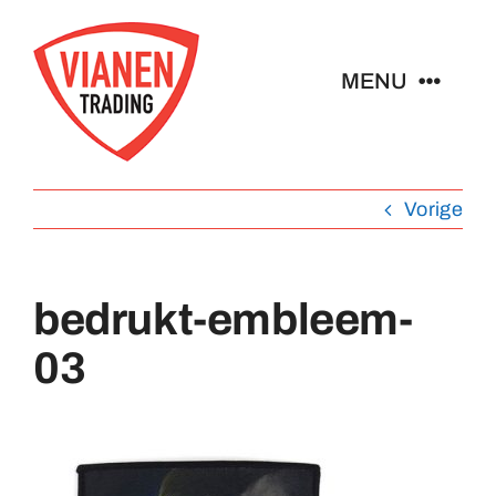
Ga
naar
MENU
inhoud
Home
Vorige
Buttons
bedrukt-embleem-
Pins
03
Abzeichen
Schlüsselanhänger